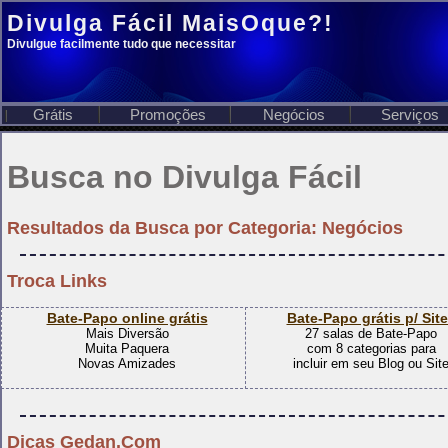
Divulga Fácil
MaisOque?!
Divulgue facilmente tudo que necessitar
Grátis
Promoções
Negócios
Serviços
Busca no Divulga Fácil
Resultados da Busca por
Categoria: Negócios
Troca Links
Bate-Papo online grátis
Bate-Papo grátis p/ Sit
Mais Diversão
27 salas de Bate-Papo
Muita Paquera
com 8 categorias para
Novas Amizades
incluir em seu Blog ou Sit
Dicas Gedan.Com