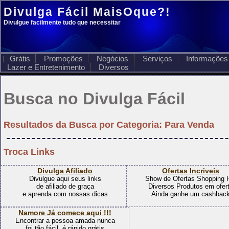
Divulga Fácil
MaisOque?!
Divulgue facilmente tudo que necessitar
Grátis
Promoções
Negócios
Serviços
Informações
Lazer e Entretenimento
Diversos
Busca no Divulga Fácil
Resultados da Busca por
Categoria: Para Venda
Troca Links
Divulga Afiliado
Ofertas Incriveis
Divulgue aqui seus links
Show de Ofertas Shopping
de afiliado de graça
Diversos Produtos em ofer
e aprenda com nossas dicas
Ainda ganhe um cashbac
Namore Já comece aqui !!!
Encontrar a pessoa amada nunca
foi tão fácil, é rápido grátis